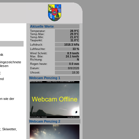
Aktuelle Werte
Temperatur:
28.9°C
Temp.Max:
29.9°C
Temp.Min:
21.6°C
Taupunkt:
11.0°C
Luftdruck:
1018.3 hPa
Luftfeuchte:
33 %
Wind Schnitt:
8.9 km/h
mik
Max. Böe:
24.1 km/h
Richtung:
N
eingezeichnete
Regen heute:
0.0 mm
blesen
Datum:
8/8/2026
Uhrzeit:
18:30
E
Webcam Penzing 1
und
en wie der
Webcam Penzing 2
, Skiwetter,