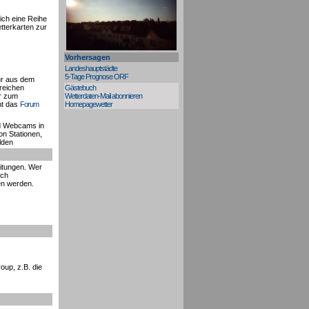
tlich eine Reihe
tterkarten zur
Vorhersagen
Landeshauptstädte
5-Tage Prognose ORF
ur aus dem
reichen
Gästebuch
r zum
Wetterdaten-Mail abonnieren
ht das
Forum
Homepagewetter
d Webcams in
n Stationen,
lden
eitungen. Wer
ich
en werden.
up, z.B. die