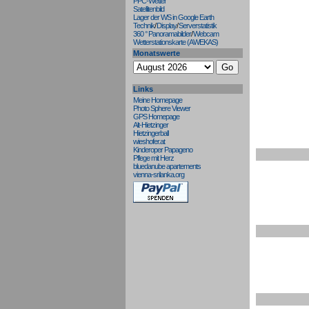
PPC-Wetter
Satellitenbild
Lager der WS in Google Earth
Technik
/
Display
/
Serverstatistik
360 ° Panoramabilder
/
Webcam
Wetterstationskarte (AWEKAS)
Monatswerte
Links
Meine Homepage
Photo Sphere Viewer
GPS Homepage
Alt-Hietzinger
Hietzingerball
wieshofer.at
Kinderoper Papageno
Pflege mit Herz
bluedanube apartements
vienna-srilanka.org