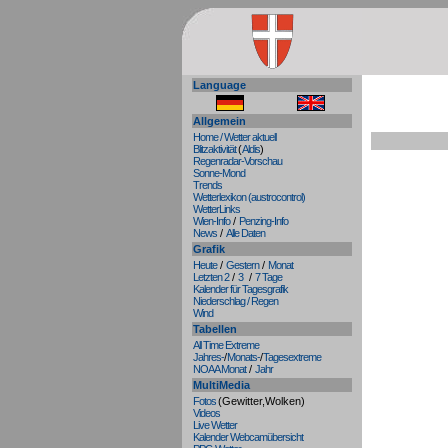
Language
Allgemein
Home / Wetter aktuell
Blitzaktivität
(
Aldis
)
Regenradar-Vorschau
Sonne-Mond
Trends
Wetterlexikon (austrocontrol)
WetterLinks
Wien-Info
/
Penzing-Info
News
/
Alle Daten
Grafik
Heute
/
Gestern
/
Monat
Letzten 2
/
3
/
7 Tage
Kalender für Tagesgrafik
Niederschlag / Regen
Wind
Tabellen
All Time Extreme
Jahres-
/
Monats-
/
Tagesextreme
NOAA Monat
/
Jahr
MultiMedia
Fotos
(Gewitter,Wolken)
Videos
Live Wetter
Kalender Webcamübersicht