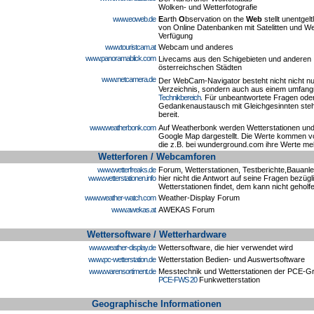
Wolken- und Wetterfotografie
www.eoweb.de
E
arth
O
bservation on the
Web
stellt unentgel
von Online Datenbanken mit Satelitten und We
Verfügung
www.touristcam.at
Webcam und anderes
www.panoramablick.com
Livecams aus den Schigebieten und anderen
österreichschen Städten
www.netcamera.de
Der WebCam-Navigator besteht nicht nicht n
Verzeichnis, sondern auch aus einem umfang
Technikbereich
. Für unbeantwortete Fragen ode
Gedankenaustausch mit Gleichgesinnten ste
bereit.
www.weatherbonk.com
Auf Weatherbonk werden Wetterstationen un
Google Map dargestellt. Die Werte kommen vo
die z.B. bei wunderground.com ihre Werte me
Wetterforen / Webcamforen
www.wetterfreaks.de
Forum, Wetterstationen, Testberichte,Bauanl
www.wetterstationen.inf
o
hier nicht die Antwort auf seine Fragen bezügl
Wetterstationen findet, dem kann nicht geholf
www.weather-watch.com
Weather-Display Forum
www.awekas.at
AWEKAS Forum
Wettersoftware / Wetterhardware
www.weather-display.de
Wettersoftware, die hier verwendet wird
www.pc-wetterstation.de
Wetterstation Bedien- und Auswertsoftware
www.warensortiment.de
Messtechnik und Wetterstationen der PCE-Gro
PCE-FWS 20
Funkwetterstation
Geographische Informationen