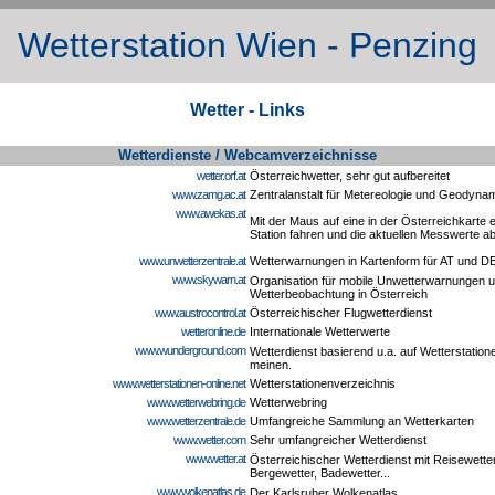
Wetterstation Wien - Penzing
Wetter - Links
Wetterdienste / Webcamverzeichnisse
wetter.orf.at
Österreichwetter, sehr gut aufbereitet
www.zamg.ac.at
Zentralanstalt für Metereologie und Geodyna
www.awekas.at
Mit der Maus auf eine in der Österreichkarte 
Station fahren und die aktuellen Messwerte a
www.unwetterzentrale.at
Wetterwarnungen in Kartenform für AT und D
www.skywarn.at
Organisation für mobile Unwetterwarnungen 
Wetterbeobachtung in Österreich
www.austrocontrol.at
Österreichischer Flugwetterdienst
wetteronline.de
Internationale Wetterwerte
www.wunderground.com
Wetterdienst basierend u.a. auf Wetterstation
meinen.
www.wetterstationen-online.net
Wetterstationenverzeichnis
www.wetterwebring.de
Wetterwebring
www.wetterzentrale.de
Umfangreiche Sammlung an Wetterkarten
www.wetter.com
Sehr umfangreicher Wetterdienst
www.wetter.at
Österreichischer Wetterdienst mit Reisewetter
Bergewetter, Badewetter...
www.wolkenatlas.de
Der Karlsruher Wolkenatlas