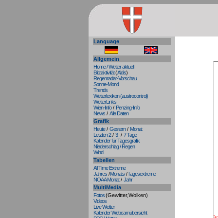
Language
Allgemein
Home / Wetter aktuell
Blitzaktivität
(
Aldis
)
Regenradar-Vorschau
Sonne-Mond
Trends
Wetterlexikon (austrocontrol)
WetterLinks
Wien-Info
/
Penzing-Info
News
/
Alle Daten
Grafik
Heute
/
Gestern
/
Monat
Letzten 2
/
3
/
7 Tage
Kalender für Tagesgrafik
Niederschlag / Regen
Wind
Tabellen
All Time Extreme
Jahres-
/
Monats-
/
Tagesextreme
NOAA Monat
/
Jahr
MultiMedia
Fotos
(Gewitter,Wolken)
Videos
Live Wetter
Kalender Webcamübersicht