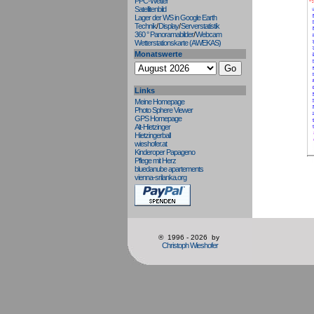
PPC-Wetter
Satellitenbild
Lager der WS in Google Earth
Technik
/
Display
/
Serverstatistik
360 ° Panoramabilder
/
Webcam
Wetterstationskarte (AWEKAS)
Monatswerte
Links
Meine Homepage
Photo Sphere Viewer
GPS Homepage
Alt-Hietzinger
Hietzingerball
wieshofer.at
Kinderoper Papageno
Pflege mit Herz
bluedanube apartements
vienna-srilanka.org
® 1996 - 2026 by
Christoph Wieshofer