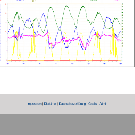
Impressum
|
Disclaimer
|
Datenschutzerklärung
|
Credits
|
Admin