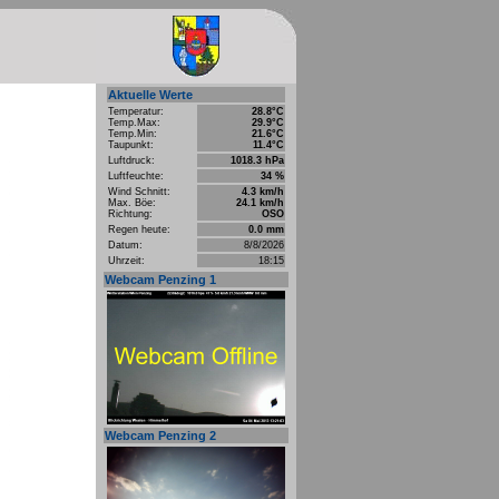
Aktuelle Werte
Temperatur:
28.8°C
Temp.Max:
29.9°C
Temp.Min:
21.6°C
Taupunkt:
11.4°C
Luftdruck:
1018.3 hPa
Luftfeuchte:
34 %
Wind Schnitt:
4.3 km/h
Max. Böe:
24.1 km/h
Richtung:
OSO
Regen heute:
0.0 mm
Datum:
8/8/2026
Uhrzeit:
18:15
Webcam Penzing 1
Webcam Penzing 2