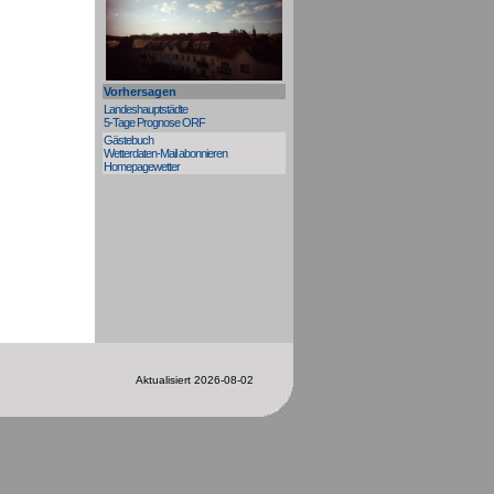
Vorhersagen
Landeshauptstädte
5-Tage Prognose ORF
Gästebuch
Wetterdaten-Mail abonnieren
Homepagewetter
Aktualisiert 2026-08-02