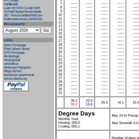
PPC-Wetter
7
-----
-----
-----
-----
----
Satellitenbild
8
-----
-----
-----
-----
----
Lager der WS in Google Earth
9
-----
-----
-----
-----
----
Technik
/
Display
/
Serverstatistik
10
-----
-----
-----
-----
----
360 ° Panoramabilder
/
Webcam
11
-----
-----
-----
-----
----
Wetterstationskarte (AWEKAS)
12
-----
-----
-----
-----
----
Monatswerte
13
-----
-----
-----
-----
----
14
-----
-----
-----
-----
----
15
-----
-----
-----
-----
----
16
-----
-----
-----
-----
----
Links
17
-----
-----
-----
-----
----
18
-----
-----
-----
-----
----
Meine Homepage
19
-----
-----
-----
-----
----
Photo Sphere Viewer
20
-----
-----
-----
-----
----
GPS Homepage
21
-----
-----
-----
-----
----
Alt-Hietzinger
22
-----
-----
-----
-----
----
Hietzingerball
23
-----
-----
-----
-----
----
wieshofer.at
24
-----
-----
-----
-----
----
Kinderoper Papageno
25
-----
-----
-----
-----
----
Pflege mit Herz
26
-----
-----
-----
-----
----
bluedanube apartements
27
-----
-----
-----
-----
----
vienna-srilanka.org
28
-----
-----
-----
-----
----
29
-----
-----
-----
-----
----
30
-----
-----
-----
-----
----
31
-----
-----
-----
-----
----
36.2
22.0
29.3
+8.1
15.
39.1
19.6
Degree Days
Max 24-hr Precip:
Monthly Total
Heating: 000.0
Max Snowfall: 0.0
Cooling: 055.1
Number of days wi