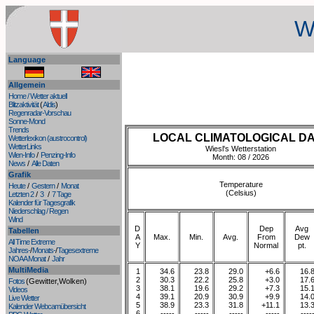
W
Language
Allgemein
Home / Wetter aktuell
Blitzaktivität
(
Aldis
)
Regenradar-Vorschau
Sonne-Mond
Trends
LOCAL CLIMATOLOGICAL D
Wetterlexikon (austrocontrol)
WetterLinks
Wiesl's Wetterstation
Wien-Info
/
Penzing-Info
Month: 08 / 2026
News
/
Alle Daten
Grafik
Temperature
Heute
/
Gestern
/
Monat
(Celsius)
Letzten 2
/
3
/
7 Tage
Kalender für Tagesgrafik
Niederschlag / Regen
Wind
D
Dep
Avg
Tabellen
A
Max.
Min.
Avg.
From
Dew
All Time Extreme
Y
Normal
pt.
Jahres-
/
Monats-
/
Tagesextreme
NOAA Monat
/
Jahr
MultiMedia
1
34.6
23.8
29.0
+6.6
16.
2
30.3
22.2
25.8
+3.0
17.
Fotos
(Gewitter,Wolken)
3
38.1
19.6
29.2
+7.3
15.
Videos
4
39.1
20.9
30.9
+9.9
14.
Live Wetter
5
38.9
23.3
31.8
+11.1
13.
Kalender Webcamübersicht
6
-----
-----
-----
-----
----