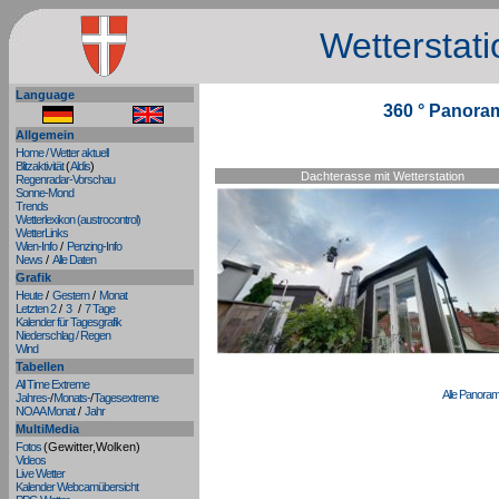
Wetterstat
Language
360 ° Panoram
Allgemein
Home / Wetter aktuell
Blitzaktivität
(
Aldis
)
Dachterasse mit Wetterstation
Regenradar-Vorschau
Sonne-Mond
Trends
Wetterlexikon (austrocontrol)
WetterLinks
Wien-Info
/
Penzing-Info
News
/
Alle Daten
Grafik
Heute
/
Gestern
/
Monat
Letzten 2
/
3
/
7 Tage
Kalender für Tagesgrafik
Niederschlag / Regen
Wind
Tabellen
All Time Extreme
Alle Panora
Jahres-
/
Monats-
/
Tagesextreme
NOAA Monat
/
Jahr
MultiMedia
Fotos
(Gewitter,Wolken)
Videos
Live Wetter
Kalender Webcamübersicht