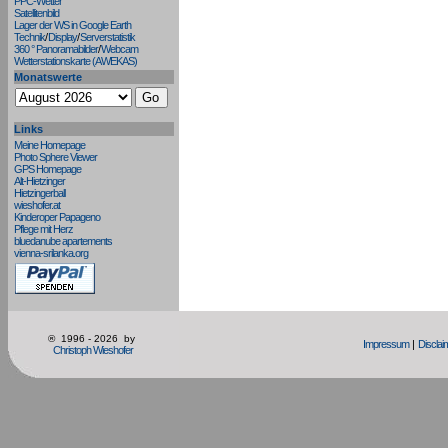
PPC-Wetter
Satellitenbild
Lager der WS in Google Earth
Technik
/
Display
/
Serverstatistik
360 ° Panoramabilder
/
Webcam
Wetterstationskarte (AWEKAS)
Monatswerte
Links
Meine Homepage
Photo Sphere Viewer
GPS Homepage
Alt-Hietzinger
Hietzingerball
wieshofer.at
Kinderoper Papageno
Pflege mit Herz
bluedanube apartements
vienna-srilanka.org
® 1996 - 2026 by
Impressum
|
Disclai
Christoph Wieshofer